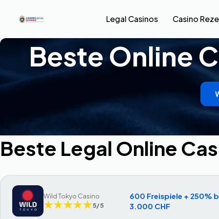
Legal Casinos
Casino Reze
Beste Online C
W
Beste Legal Online Ca
600 Freispiele + 250% b
Wild Tokyo Casino
5/5
3.000 CHF