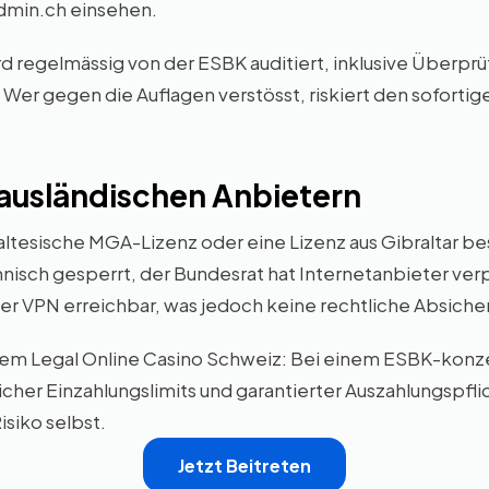
admin.ch einsehen.
d regelmässig von der ESBK auditiert, inklusive Überprü
 gegen die Auflagen verstösst, riskiert den sofortigen
 ausländischen Anbietern
 maltesische MGA-Lizenz oder eine Lizenz aus Gibraltar b
hnisch gesperrt, der Bundesrat hat Internetanbieter verp
er VPN erreichbar, was jedoch keine rechtliche Absicher
m Legal Online Casino Schweiz: Bei einem ESBK-konzess
cher Einzahlungslimits und garantierter Auszahlungspfli
isiko selbst.
Jetzt Beitreten