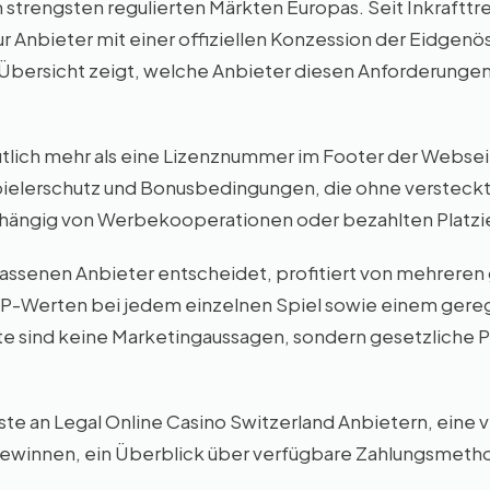
 strengsten regulierten Märkten Europas. Seit Inkraft
Nur Anbieter mit einer offiziellen Konzession der Eidg
 Übersicht zeigt, welche Anbieter diesen Anforderunge
utlich mehr als eine Lizenznummer im Footer der Webse
 Spielerschutz und Bonusbedingungen, die ohne verstec
bhängig von Werbekooperationen oder bezahlten Platzie
lassenen Anbieter entscheidet, profitiert von mehreren 
 RTP-Werten bei jedem einzelnen Spiel sowie einem gere
te sind keine Marketingaussagen, sondern gesetzliche P
iste an Legal Online Casino Switzerland Anbietern, eine
ewinnen, ein Überblick über verfügbare Zahlungsmetho