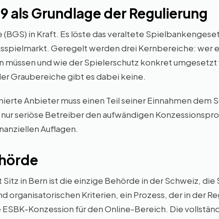
9 als Grundlage der Regulierung
 (BGS) in Kraft. Es löste das veraltete Spielbankengese
ksspielmarkt. Geregelt werden drei Kernbereiche: wer 
n müssen und wie der Spielerschutz konkret umgesetzt 
er Graubereiche gibt es dabei keine.
onierte Anbieter muss einen Teil seiner Einnahmen dem
m nur seriöse Betreiber den aufwändigen Konzessionspro
nanziellen Auflagen.
ehörde
itz in Bern ist die einzige Behörde in der Schweiz, d
nd organisatorischen Kriterien, ein Prozess, der in der Re
e ESBK-Konzession für den Online-Bereich. Die vollständ