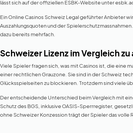
lässt sich auf der offiziellen ESBK-Website unter esbk.
Ein Online Casinos Schweiz Legal geführter Anbieter wir
Auszahlungsquoten und der Spielerschutzmassnahmen. Wer
dazu bereits mehrfach.
Schweizer Lizenz im Vergleich zu
Viele Spieler fragen sich, was mit Casinos ist, die eine
einer rechtlichen Grauzone. Sie sind in der Schweiz tec
Glücksspielseiten zu blockieren. Trotzdem sind viele üb
Der entscheidende Unterschied beim Vergleich mit eine
Schutz des BGS, inklusive OASIS-Sperrregister, gesetzli
ohne Schweizer Konzession trägt der Spieler das volle R