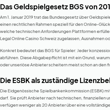
Das Geldspielgesetz BGS von 201
Am 1. Januar 2019 trat das Bundesgesetz über Geldspiele
einen rechtlichen Rahmen speziell für den Online-Glüc
welche technischen Anforderungen Plattformen erfülle
Legal Online Casino Schweiz zugelassen, Ausnahmen od
Konkret bedeutet das BGS für Spieler: Jeder konzessi
abführen. Diese Abgabepflicht ist mit ein Grund, waru
oder unseriöse Anbieter scheitern meist schon an den fi
Die ESBK als zuständige Lizenzb
Die Eidgenössische Spielbankenkommission (ESBK) mit S
darf. Sie prüft Anbieter nach technischen, finanziellen u
verfügen weniger als 20 Anbieter über eine vollständig